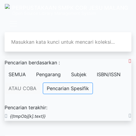
PERPUSTAKAAN SMPK COR JESU MALANG
Open Source Library Management System
Pencarian berdasarkan :
SEMUA
Pengarang
Subjek
ISBN/ISSN
ATAU COBA
Pencarian Spesifik
Pencarian terakhir:
{{tmpObj[k].text}}