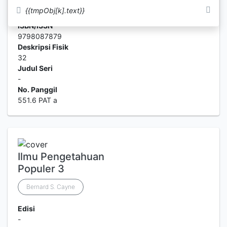
Edisi
{{tmpObj[k].text}}
-
ISBN/ISSN
9798087879
Deskripsi Fisik
32
Judul Seri
-
No. Panggil
551.6 PAT a
Ilmu Pengetahuan
Populer 3
Bernard S. Cayne
Edisi
-