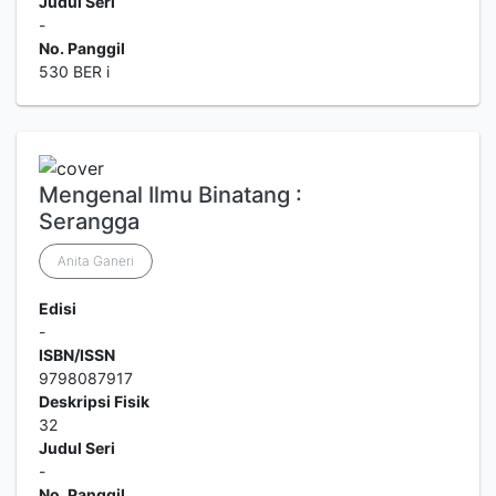
Judul Seri
-
No. Panggil
530 BER i
Mengenal Ilmu Binatang :
Serangga
Anita Ganeri
Edisi
-
ISBN/ISSN
9798087917
Deskripsi Fisik
32
Judul Seri
-
No. Panggil