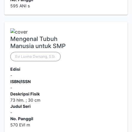
595 ANI s
Mengenal Tubuh
Manusia untuk SMP
Evi Luvina Dwisang, S.Si.
Edisi
-
ISBN/ISSN
-
Deskripsi Fisik
73 hlm. ; 30 cm
Judul Seri
-
No. Panggil
570 EVI m