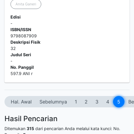
Anita Ganeri
Edisi
-
ISBN/ISSN
9798087909
Deskripsi Fisik
32
Judul Seri
-
No. Panggil
597.9 ANI r
Hal. Awal
Sebelumnya
1
2
3
4
5
Be
Hasil Pencarian
Ditemukan
315
dari pencarian Anda melalui kata kunci:
No.