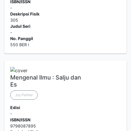
ISBN/ISSN
-
Deskripsi Fisik
305
Judul Seri
-
No. Panggil
550 BER i
Mengenal Ilmu : Salju dan
Es
Joy Palmer
Edisi
-
ISBN/ISSN
9798087895