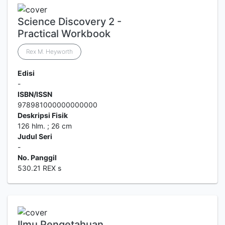
Science Discovery 2 -
Practical Workbook
Rex M. Heyworth
Edisi
-
ISBN/ISSN
978981000000000000
Deskripsi Fisik
126 hlm. ; 26 cm
Judul Seri
-
No. Panggil
530.21 REX s
Ilmu Pengetahuan