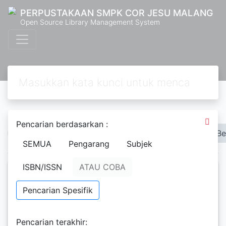
PERPUSTAKAAN SMPK COR JESU MALANG
Open Source Library Management System
Pencarian berdasarkan :
Hal. Awal
Sebelumnya
1
2
3
4
5
Be
SEMUA
Pengarang
Subjek
ISBN/ISSN
ATAU COBA
Mengenal Ilmu : Angin
Pencarian Spesifik
A. Patricia Sechi
Pencarian terakhir: